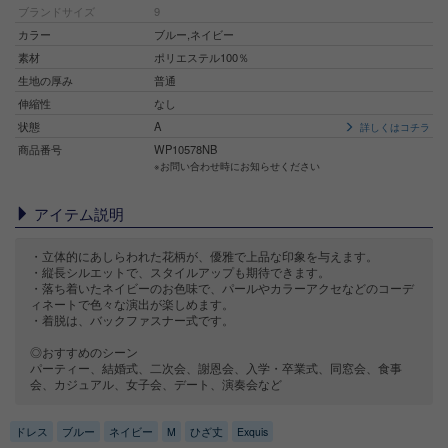
ブランドサイズ
9
カラー
ブルー,ネイビー
素材
ポリエステル100％
生地の厚み
普通
伸縮性
なし
状態
A
詳しくはコチラ
商品番号
WP10578NB
※お問い合わせ時にお知らせください
アイテム説明
・立体的にあしらわれた花柄が、優雅で上品な印象を与えます。
・縦長シルエットで、スタイルアップも期待できます。
・落ち着いたネイビーのお色味で、パールやカラーアクセなどのコーデ
ィネートで色々な演出が楽しめます。
・着脱は、バックファスナー式です。
◎おすすめのシーン
パーティー、結婚式、二次会、謝恩会、入学・卒業式、同窓会、食事
会、カジュアル、女子会、デート、演奏会など
ドレス
ブルー
ネイビー
M
ひざ丈
Exquis