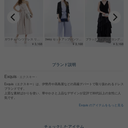
3way セットアップパンツドレス
ブラックティアードロングドレス
ガウチョパンツドレス リボン付き ベージュ
¥ 3,168
¥ 3,168
¥ 3,168
ブランド説明
Exquis
- エクスキー -
Exquis（エクスキー）は、伊勢丹や高島屋などの高級デパートで取り扱われるドレス
ブランドです。
上質な素材ばかりを使い、華やかさと上品なデザインが定評で30代以上の女性に人
気です。
Exquis のアイテムをもっと見る
チェックしたアイテム