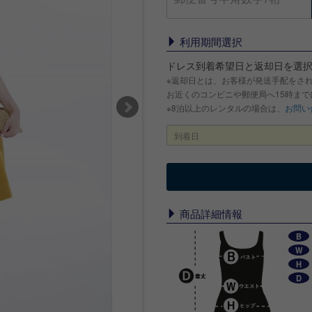
利用期間選択
ドレス到着希望日と返却日を選
※返却日とは、お客様が発送手配をさ
お近くのコンビニや郵便局へ15時ま
※8泊以上のレンタルの場合は、
お問い
商品詳細情報
B
W
H
D