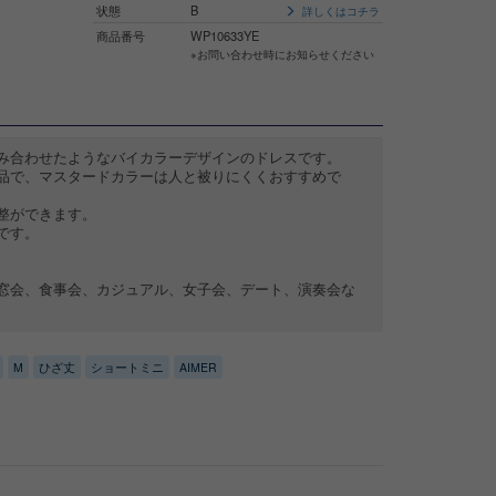
状態
B
詳しくはコチラ
商品番号
WP10633YE
※お問い合わせ時にお知らせください
み合わせたようなバイカラーデザインのドレスです。
品で、マスタードカラーは人と被りにくくおすすめで
整ができます。
です。
窓会、食事会、カジュアル、女子会、デート、演奏会な
M
ひざ丈
ショートミニ
AIMER