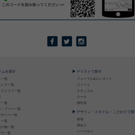
テムを探す
テイストで探す
ス一覧
フォーマル&エレガント
ドレス一覧
スイート
イズメイド一覧
ナチュラル
覧
クール
グ一覧
個性派
ロ・ファー一覧
デザイン・スタイル・こだわりで探
セサリー一覧
無地
り一覧
柄あり
他小物一覧
シースルー
ブラ一覧