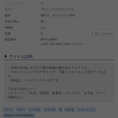
ブランドサイズ
38
カラー
ブルー,パープル,カラフル
素材
綿61％、ポリエステル39％
生地の厚み
厚い
伸縮性
なし
状態
A
詳しくはコチラ
商品番号
WP10108PU
※お問い合わせ時にお知らせください
アイテム説明
・水色の生地にダマスク柄の刺繍が施されたドレスです。
・ウエストシェイプのデザインで、可愛くスタイルよく見せてくれま
す。
・着脱は、バックファスナー式です。
◎おすすめのシーン
パーティー、二次会、同窓会、食事会、カジュアル、女子会、デート、
演奏会など
ドレス
ブルー
パープル
カラフル
M
ひざ丈
ショートミニ
GRACE CONTINENTAL