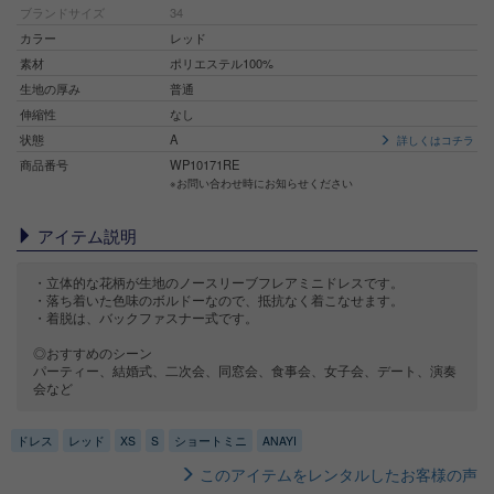
ブランドサイズ
34
カラー
レッド
素材
ポリエステル100%
生地の厚み
普通
伸縮性
なし
状態
A
詳しくはコチラ
商品番号
WP10171RE
※お問い合わせ時にお知らせください
アイテム説明
・立体的な花柄が生地のノースリーブフレアミニドレスです。
・落ち着いた色味のボルドーなので、抵抗なく着こなせます。
・着脱は、バックファスナー式です。
◎おすすめのシーン
パーティー、結婚式、二次会、同窓会、食事会、女子会、デート、演奏
会など
ドレス
レッド
XS
S
ショートミニ
ANAYI
このアイテムをレンタルしたお客様の声