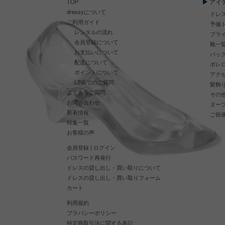
アイ
TOP
dressyについて
ドレ
ご利用ガイド
予備
レンタルの流れ
ブラ
会員登録について
靴一
お支払いについて
バッ
配送について
ボレ
ポイントについて
アク
LINEでのご質問
髪飾
よくあるご質問
その
お問い合わせ
ヌー
新着情報
ご祝
特集一覧
お客様の声
会員登録 | ログイン
パスワード再発行
ドレスの貸し出し・買い取りについて
ドレスの貸し出し・買い取りフォーム
カート
利用規約
プラバシーポリシー
特定商取引法に関する表記