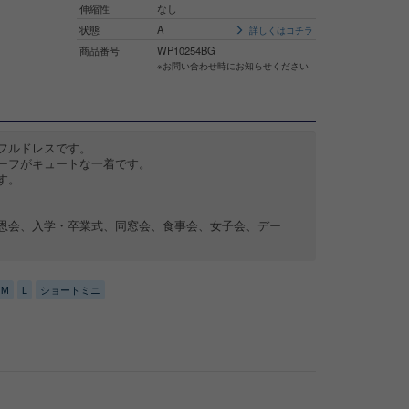
伸縮性
なし
状態
A
詳しくはコチラ
商品番号
WP10254BG
※お問い合わせ時にお知らせください
フルドレスです。
ーフがキュートな一着です。
す。
恩会、入学・卒業式、同窓会、食事会、女子会、デー
M
L
ショートミニ