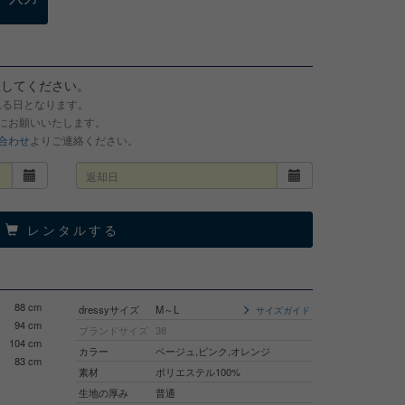
択してください。
れる日となります。
でにお願いいたします。
合わせ
よりご連絡ください。
レンタルする
88 cm
dressyサイズ
M～L
サイズガイド
94 cm
ブランドサイズ
38
104 cm
カラー
ベージュ,ピンク,オレンジ
83 cm
素材
ポリエステル100%
生地の厚み
普通