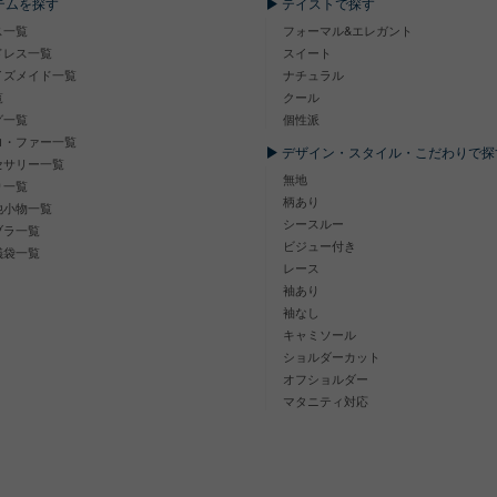
テムを探す
テイストで探す
ス一覧
フォーマル&エレガント
ドレス一覧
スイート
イズメイド一覧
ナチュラル
覧
クール
グ一覧
個性派
ロ・ファー一覧
デザイン・スタイル・こだわりで探
セサリー一覧
無地
り一覧
柄あり
他小物一覧
シースルー
ブラ一覧
ビジュー付き
儀袋一覧
レース
袖あり
袖なし
キャミソール
ショルダーカット
オフショルダー
マタニティ対応