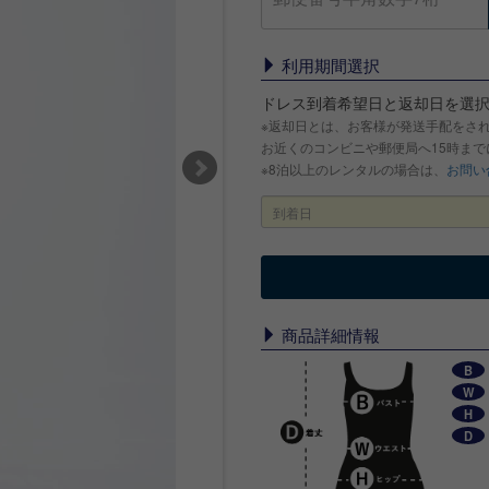
利用期間選択
ドレス到着希望日と返却日を選
※返却日とは、お客様が発送手配をさ
お近くのコンビニや郵便局へ15時ま
※8泊以上のレンタルの場合は、
お問い
商品詳細情報
B
W
H
D