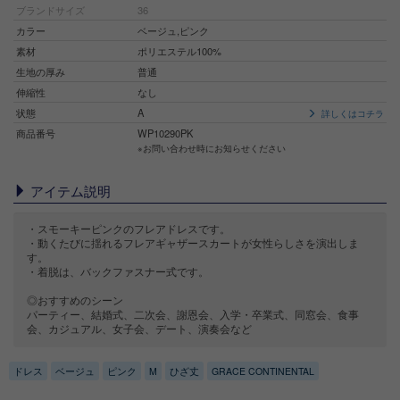
ブランドサイズ
36
カラー
ベージュ,ピンク
素材
ポリエステル100%
生地の厚み
普通
伸縮性
なし
状態
A
詳しくはコチラ
商品番号
WP10290PK
※お問い合わせ時にお知らせください
アイテム説明
・スモーキーピンクのフレアドレスです。
・動くたびに揺れるフレアギャザースカートが女性らしさを演出しま
す。
・着脱は、バックファスナー式です。
◎おすすめのシーン
パーティー、結婚式、二次会、謝恩会、入学・卒業式、同窓会、食事
会、カジュアル、女子会、デート、演奏会など
ドレス
ベージュ
ピンク
M
ひざ丈
GRACE CONTINENTAL