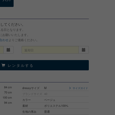
択してください。
れる日となります。
でにお願いいたします。
合わせ
よりご連絡ください。
レンタルする
84 cm
dressyサイズ
M
サイズガイド
70 cm
ブランドサイズ
40
100 cm
カラー
ベージュ
94 cm
素材
ポリエステル100%
生地の厚み
普通