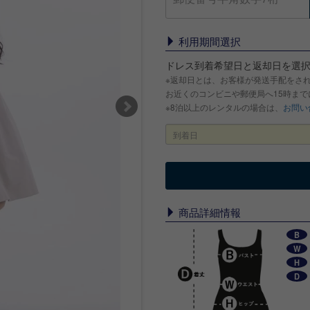
利用期間選択
ドレス到着希望日と返却日を選
※返却日とは、お客様が発送手配をさ
お近くのコンビニや郵便局へ15時ま
※8泊以上のレンタルの場合は、
お問い
商品詳細情報
B
W
H
D