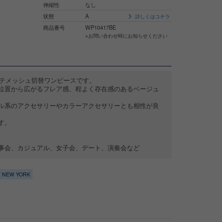
伸縮性
なし
状態
A
詳しくはコチラ
商品番号
WP10417BE
※お問い合わせ時にお知らせください
ルテメッシュ切替ワンピースです。
位置から広がるフレア感、程よく存在感のあるベージュ
ル系のアクセサリーやカラーアクセサリーとも相性が良
す。
事会、カジュアル、女子会、デート、演奏会など
 NEW YORK