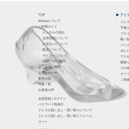
アイ
TOP
dressyについて
ドレ
ご利用ガイド
予備
レンタルの流れ
ブラ
会員登録について
靴一
お支払いについて
バッ
配送について
ボレ
ポイントについて
アク
LINEでのご質問
髪飾
よくあるご質問
その
お問い合わせ
ヌー
新着情報
ご祝
特集一覧
お客様の声
会員登録 | ログイン
パスワード再発行
ドレスの貸し出し・買い取りについて
ドレスの貸し出し・買い取りフォーム
カート