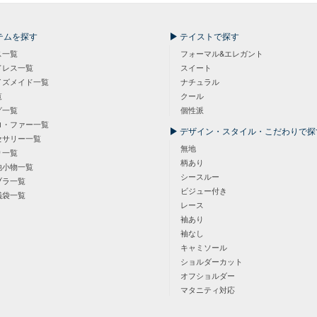
テムを探す
テイストで探す
ス一覧
フォーマル&エレガント
ドレス一覧
スイート
イズメイド一覧
ナチュラル
覧
クール
グ一覧
個性派
ロ・ファー一覧
デザイン・スタイル・こだわりで探
セサリー一覧
無地
り一覧
柄あり
他小物一覧
シースルー
ブラ一覧
ビジュー付き
儀袋一覧
レース
袖あり
袖なし
キャミソール
ショルダーカット
オフショルダー
マタニティ対応