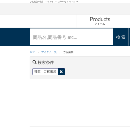
ご祝儀袋一覧 | レンタルドレスはdressy（ドレッシー）
Products
アイテム
検 索
TOP
アイテム一覧
ご祝儀袋
検索条件
種類
ご祝儀袋