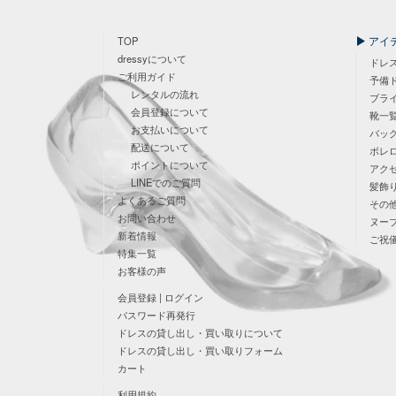
アイ
TOP
dressyについて
ドレ
ご利用ガイド
予備
レンタルの流れ
ブラ
会員登録について
靴一
お支払いについて
バッ
配送について
ボレ
ポイントについて
アク
LINEでのご質問
髪飾
よくあるご質問
その
お問い合わせ
ヌー
新着情報
ご祝
特集一覧
お客様の声
会員登録 | ログイン
パスワード再発行
ドレスの貸し出し・買い取りについて
ドレスの貸し出し・買い取りフォーム
カート
利用規約