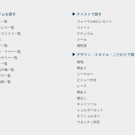
テムを探す
テイストで探す
ス一覧
フォーマル&エレガント
ドレス一覧
スイート
イズメイド一覧
ナチュラル
覧
クール
グ一覧
個性派
ロ・ファー一覧
デザイン・スタイル・こだわりで探
セサリー一覧
無地
り一覧
柄あり
他小物一覧
シースルー
ブラ一覧
ビジュー付き
儀袋一覧
レース
袖あり
袖なし
キャミソール
ショルダーカット
オフショルダー
マタニティ対応