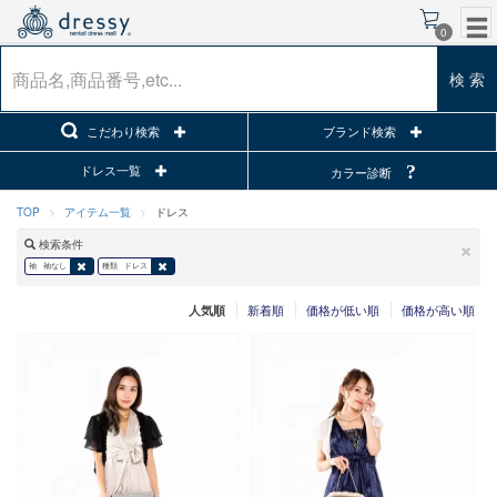
0
検 索
こだわり検索
ブランド検索
ドレス一覧
カラー診断
TOP
アイテム一覧
ドレス
×
検索条件
袖
袖なし
種類
ドレス
新着順
価格が低い順
価格が高い順
人気順