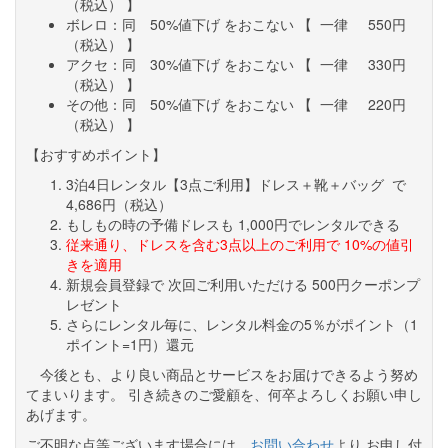
（税込） 】
ボレロ：同 50%値下げ をおこない 【 一律 550円
（税込） 】
アクセ：同 30%値下げ をおこない 【 一律 330円
（税込） 】
その他：同 50%値下げ をおこない 【 一律 220円
（税込） 】
【おすすめポイント】
3泊4日レンタル【3点ご利用】ドレス＋靴＋バッグ で
4,686円（税込）
もしもの時の予備ドレスも 1,000円でレンタルできる
従来通り、ドレスを含む3点以上のご利用で 10%の値引
きを適用
新規会員登録で 次回ご利用いただける 500円クーポンプ
レゼント
さらにレンタル毎に、レンタル料金の5％がポイント（1
ポイント=1円）還元
今後とも、より良い商品とサービスをお届けできるよう努め
てまいります。 引き続きのご愛顧を、何卒よろしくお願い申し
あげます。
ご不明な点等ございます場合には、
お問い合わせ
より お申し付