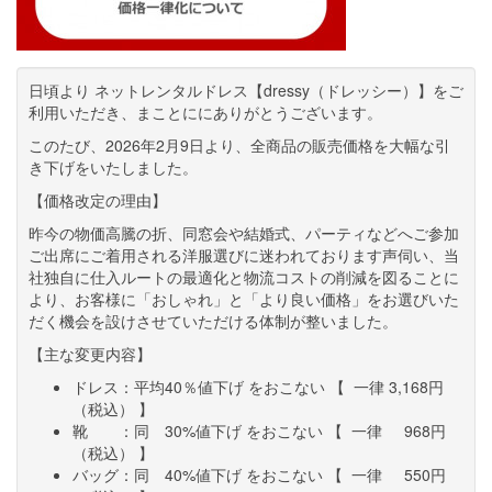
日頃より ネットレンタルドレス【dressy（ドレッシー）】をご
利用いただき、まことににありがとうございます。
このたび、2026年2月9日より、全商品の販売価格を大幅な引
き下げをいたしました。
【価格改定の理由】
昨今の物価高騰の折、同窓会や結婚式、パーティなどへご参加
ご出席にご着用される洋服選びに迷われております声伺い、当
社独自に仕入ルートの最適化と物流コストの削減を図ることに
より、お客様に「おしゃれ」と「より良い価格」をお選びいた
だく機会を設けさせていただける体制が整いました。
【主な変更内容】
ドレス：平均40％値下げ をおこない 【 一律 3,168円
（税込） 】
靴 ：同 30%値下げ をおこない 【 一律 968円
（税込） 】
バッグ：同 40%値下げ をおこない 【 一律 550円