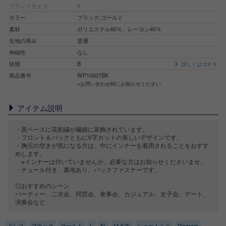
ブランドサイズ
8
カラー
ブラック,ゴールド
素材
ポリエステル60％、レーヨン40％
生地の厚み
普通
伸縮性
なし
状態
B
詳しくはコチラ
商品番号
WP10507BK
※お問い合わせ時にお知らせください
アイテム説明
・黒ベースに花刺繍が繊細に装飾されています。
・フロント＆バックともにV字カットの美しいデザインです。
・胸元の空きが気になる方は、中にインナーを着用されることをおすす
めします。
※インナーは付いていませんが、必要な方はお知らせくださいませ。
・チュール付き、裏地あり、バックファスナーです。
◎おすすめのシーン
パーティー、二次会、同窓会、食事会、カジュアル、女子会、デート、
演奏会など
ドレス
ブラック
ゴールド
L
XL
ひざ丈
ショートミニ
Diagram