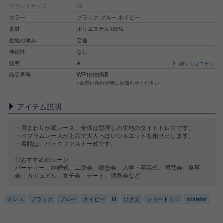
ブランドサイズ
38
カラー
ブラック,ブルー,ネイビー
素材
ポリエステル100%
生地の厚み
普通
伸縮性
なし
状態
A
詳しくはコチラ
商品番号
WP10199NB
※お問い合わせ時にお知らせください
アイテム説明
・肩まわりが黒レース、全体は型押しの生地のタイトドレスです。
・ペプラムレースが上品で大人っぽいシルエットを創り出します。
・着脱は、バックファスナー式です。
◎おすすめのシーン
パーティー、結婚式、二次会、謝恩会、入学・卒業式、同窓会、食事
会、カジュアル、女子会、デート、演奏会など
ドレス
ブラック
ブルー
ネイビー
M
ひざ丈
ショートミニ
anatelier