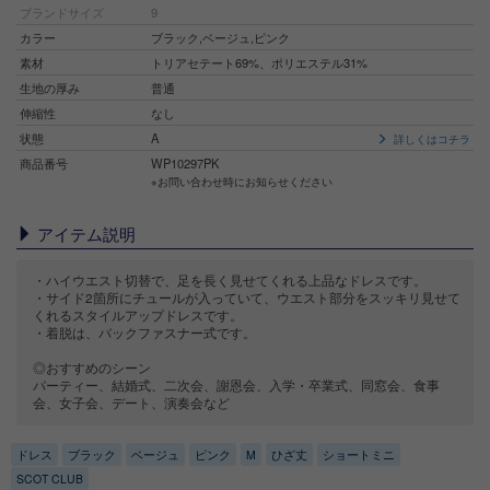
ブランドサイズ
9
カラー
ブラック,ベージュ,ピンク
素材
トリアセテート69%、ポリエステル31%
生地の厚み
普通
伸縮性
なし
状態
A
詳しくはコチラ
商品番号
WP10297PK
※お問い合わせ時にお知らせください
アイテム説明
・ハイウエスト切替で、足を長く見せてくれる上品なドレスです。
・サイド2箇所にチュールが入っていて、ウエスト部分をスッキリ見せて
くれるスタイルアップドレスです。
・着脱は、バックファスナー式です。
◎おすすめのシーン
パーティー、結婚式、二次会、謝恩会、入学・卒業式、同窓会、食事
会、女子会、デート、演奏会など
ドレス
ブラック
ベージュ
ピンク
M
ひざ丈
ショートミニ
SCOT CLUB