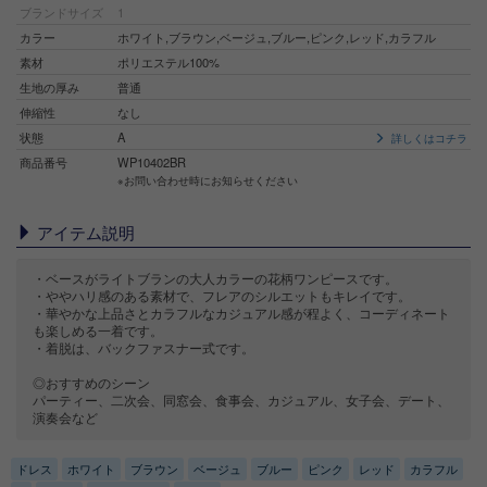
ブランドサイズ
1
カラー
ホワイト,ブラウン,ベージュ,ブルー,ピンク,レッド,カラフル
素材
ポリエステル100%
生地の厚み
普通
伸縮性
なし
状態
A
詳しくはコチラ
商品番号
WP10402BR
※お問い合わせ時にお知らせください
アイテム説明
・ベースがライトブランの大人カラーの花柄ワンピースです。
・ややハリ感のある素材で、フレアのシルエットもキレイです。
・華やかな上品さとカラフルなカジュアル感が程よく、コーディネート
も楽しめる一着です。
・着脱は、バックファスナー式です。
◎おすすめのシーン
パーティー、二次会、同窓会、食事会、カジュアル、女子会、デート、
演奏会など
ドレス
ホワイト
ブラウン
ベージュ
ブルー
ピンク
レッド
カラフル