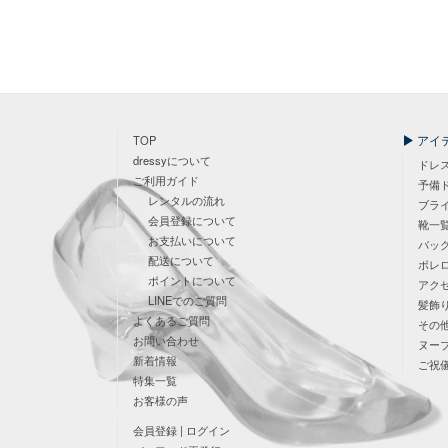
アイ
TOP
dressyについて
ドレ
ご利用ガイド
予備
レンタルの流れ
ブラ
会員登録について
靴一
お支払いについて
バッ
配送について
ボレ
ポイントについて
アク
LINEでのご質問
髪飾
よくあるご質問
その
お問い合わせ
ヌー
新着情報
ご祝
特集一覧
お客様の声
会員登録 | ログイン