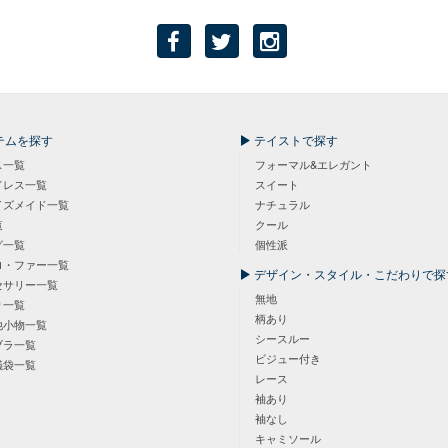
テムを探す
テイストで探す
ス一覧
フォーマル&エレガント
ドレス一覧
スイート
イズメイド一覧
ナチュラル
覧
クール
グ一覧
個性派
ロ・ファー一覧
デザイン・スタイル・こだわりで探
セサリー一覧
無地
り一覧
柄あり
他小物一覧
シースルー
ブラ一覧
ビジュー付き
儀袋一覧
レース
袖あり
袖なし
キャミソール