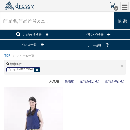
0
検 索
こだわり検索
ブランド検索
ドレス一覧
カラー診断
TOP
アイテム一覧
×
検索条件
ブランド
UNITED TOKYO
新着順
価格が低い順
価格が高い順
人気順