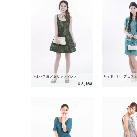
サイドドレープビジュ
立体バラ織 メタリックドレス
¥ 3,168