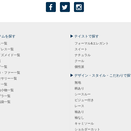
テムを探す
テイストで探す
ス一覧
フォーマル&エレガント
ドレス一覧
スイート
イズメイド一覧
ナチュラル
覧
クール
グ一覧
個性派
ロ・ファー一覧
デザイン・スタイル・こだわりで探
セサリー一覧
無地
り一覧
柄あり
他小物一覧
シースルー
ブラ一覧
ビジュー付き
儀袋一覧
レース
袖あり
袖なし
キャミソール
ショルダーカット