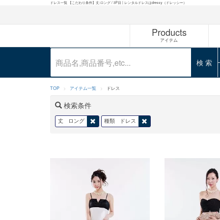
ドレス一覧 【こだわり条件】丈:ロング / 3P目 | レンタルドレスはdressy（ドレッシー）
Products
アイテム
検 索
TOP
アイテム一覧
ドレス
検索条件
丈
ロング
種類
ドレス