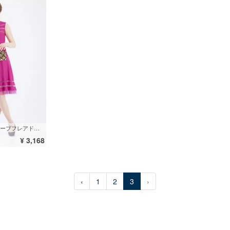
透かしラインノースリーブフレアドレス
¥ 3,168
‹
1
2
3
›