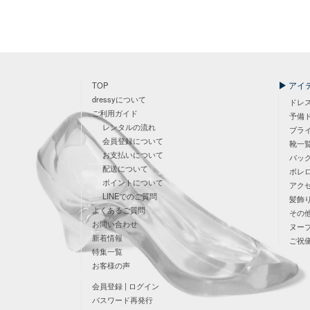
アイ
TOP
dressyについて
ドレ
ご利用ガイド
予備
レンタルの流れ
ブラ
会員登録について
靴一
お支払いについて
バッ
配送について
ボレ
ポイントについて
アク
LINEでのご質問
髪飾
よくあるご質問
その
お問い合わせ
ヌー
新着情報
ご祝
特集一覧
お客様の声
会員登録 | ログイン
パスワード再発行