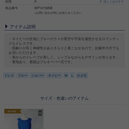
状態
A
詳しくはコチラ
商品番号
WP10739NB
※お問い合わせ時にお知らせください
アイテム説明
・ネイビーの生地にブルーのラメが星空や宇宙を連想させるロマンチッ
クなドレスです。
・肌触りが良く伸縮性がありさらりと着こなせるので、妊娠中の方でも
お召いただけます。
・肩からのドレープが美しく、シンプルながらもデザインが光ります。
・裏地あり、着脱はプルオーバー式です。
ドレス
ブルー
シルバー
ネイビー
M
L
ひざ丈
サイズ・色違いのアイテム
arrival
M