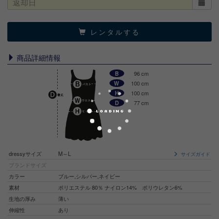
レンタルする
商品詳細情報
B
96 cm
W
100 cm
H
100 cm
D
77 cm
dressyサイズ
M～L
サイズガイド
ブランドサイズ
カラー
ブルー,シルバー,ネイビー
素材
ポリエステル 80％ ナイロン14% ポリウレタン6%
生地の厚み
薄い
伸縮性
あり