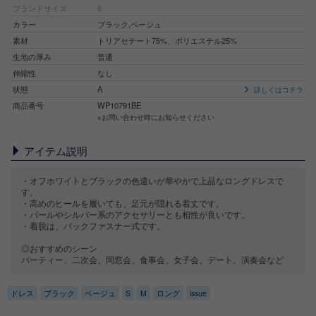
ブランドサイズ
6
カラー
ブラック,ベージュ
素材
トリアセテート75%、ポリエステル25%
生地の厚み
普通
伸縮性
なし
状態
A
詳しくはコチラ
商品番号
WP10791BE
※お問い合わせ時にお知らせください
アイテム説明
・オフホワイトとブラックの色遣いが華やかで上品なロングドレスで
す。
・高めのヒールを履いても、足元が隠れる着丈です。
・パールやシルバー系のアクセサリーとも相性が良いです。
・着脱は、バックファスナー式です。
◎おすすめのシーン
パーティー、二次会、同窓会、食事会、女子会、デート、演奏会など
ドレス
ブラック
ベージュ
S
M
ロング
issue