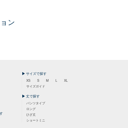
ション
サイズで探す
XS
S
M
L
XL
サイズガイド
丈で探す
パンツタイプ
ロング
す
ひざ丈
ショートミニ