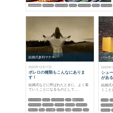
LAGUNAMOON
ラグナムーン
ネットレンタル
パーティ
パーティドレス
ブランド
パンツドレス
結婚式参列マナー
パーテ
2020年12月17日
2020年
ボレロの種類もこんなにありま
シュ
す！
があ
結婚式などに呼ばれたときに、よく着
結婚式
ていくことになるものとして…
くこと
ネットレンタル
パーティ
レンタルドレス
レース
袖ありドレス
シューズ
ヒ
パーティドレス
パンツドレス
ジャケット
カジュアル
ウエディング
パーティドレ
マタニティ
ボレロ
ドレス選び
ストール
二の腕
フォーマル
ドレス
マタニティ