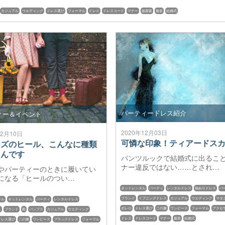
カジュアル
ウエディング
ドレス選び
フォーマル
ドレス
ドレスコード
マナー
披露宴
服装
結婚式
パーティードレス紹介
ィー＆イベント
2020年12月03日
12月10日
可憐な印象！ティアードス
ーズのヒール、こんなに種類
るんです
パンツルックで結婚式に出るこ
ナー違反ではない……とされ…
やパーティーのときに履いてい
になる「ヒールのつい…
ネットレンタル
パーティ
レンタルドレス
袖ありドレス
パ
ブランド
イブニングドレス
カジュアル
ウエディング
マタ
ール
ネットレンタル
パーティ
レンタルドレス
ボレロ
ドレス選び
二の腕
ワンピース
フォーマル
アクセ
ス
ブランド
靴
パンプス
カジュアル
ウエディング
ドレス
ドレスコード
マナー
服装
結婚式
ドレス選び
二の腕
ワンピース
ブラックドレス
フォーマル