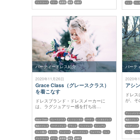
ドレスコード
マナー
披露宴
服装
結婚式
ドレス
ドレ
パーティードレス紹介
パーテ
2020年11月26日
2020年
Grace Class（グレースクラス）
アシ
を着こなす
ドレス
が、そ
ドレスブランド・ドレスメーカーに
は、ラグジュアリー感を打ち出…
アシンメトリ
Grace Class
グレースクラス
ネットレンタル
パーティ
レンタルドレス
袖ありドレス
袖ありドレス
パーティドレス
ブランド
パンツドレス
カジュアル
ウエディング
ドレス選び
ストール
ワンピース
ブラックドレス
フォーマル
ドレス
ドレス
ドレ
ドレスコード
マナー
披露宴
服装
結婚式