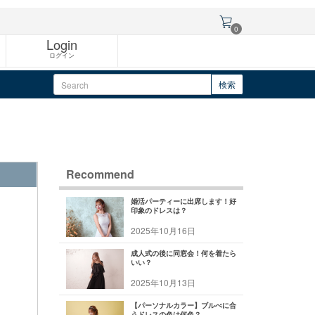
0
Login
ログイン
検索
Recommend
婚活パーティーに出席します！好
印象のドレスは？
2025年10月16日
成人式の後に同窓会！何を着たら
いい？
2025年10月13日
【パーソナルカラー】ブルべに合
うドレスの色は何色？