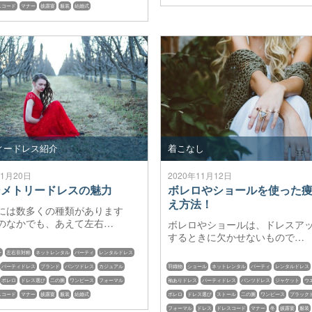
スコード
マナー
披露宴
服装
結婚式
ィードレス紹介
着こなし
11月20日
2020年11月12日
ンメトリードレスの魅力
ボレロやショールを使った
え方法！
には数多くの種類があります
のなかでも、あえて左右…
ボレロやショールは、ドレスア
するときに欠かせないもので…
ー
左右非対称
ネットレンタル
パーティ
レンタルドレス
パーティドレス
ブランド
パンツドレス
カジュアル
羽織物
ショール
ネットレンタル
パーティ
レンタルドレス
ボレロ
ドレス選び
二の腕
ワンピース
フォーマル
袖ありドレス
パーティドレス
パンツドレス
ジャケット
ウ
スコード
マナー
披露宴
服装
結婚式
ボレロ
ドレス選び
ストール
二の腕
ワンピース
ブラック
フォーマル
ドレス
ドレスコード
マナー
冬
披露宴
服装