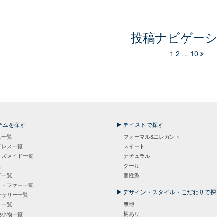
投稿ナビゲー
1
2
…
10
テムを探す
テイストで探す
ス一覧
フォーマル&エレガント
ドレス一覧
スイート
イズメイド一覧
ナチュラル
覧
クール
グ一覧
個性派
ロ・ファー一覧
デザイン・スタイル・こだわりで探
セサリー一覧
無地
り一覧
柄あり
他小物一覧