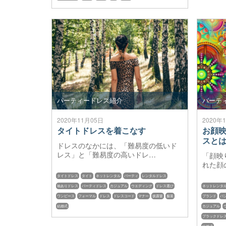
パーティードレス紹介
パーテ
2020年11月05日
2020年
タイトドレスを着こなす
お顔
スと
ドレスのなかには、「難易度の低いド
レス」と「難易度の高いドレ…
「顔映
れた顔
タイトドレス
タイト
ネットレンタル
パーティ
レンタルドレス
袖ありドレス
パーティドレス
カジュアル
ウエディング
ドレス選び
ネットレンタ
ワンピース
フォーマル
ドレス
ドレスコード
マナー
披露宴
服装
ブランド
パ
結婚式
カジュアル
ブラックドレ