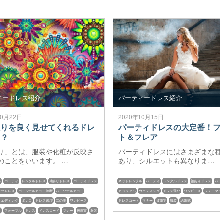
パーティードレス紹介
ィードレス紹介
2020年10月15日
10月22日
パーティドレスの大定番！
映りを良く見せてくれるドレ
ト＆フレア
は？
パーティドレスにはさまざまな
り」とは、服装や化粧が反映さ
あり、シルエットも異なりま…
のことをいいます。 …
ネットレンタル
パーティ
レンタルドレス
袖ありドレス
パ
ル
パーティ
レンタルドレス
袖ありドレス
パーティドレス
カジュアル
ウエディング
ドレス選び
ワンピース
フォーマ
ンツドレス
パーソナルカラー診断
パーソナルカラー
ドレスコード
マナー
披露宴
服装
結婚式
ウエディング
ボレロ
ドレス選び
二の腕
ワンピース
ス
フォーマル
ドレス
ドレスコード
マナー
披露宴
服装