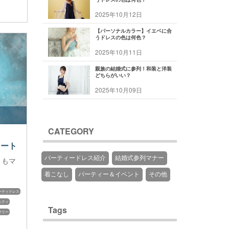
2025年10月12日
【パーソナルカラー】イエベに合
うドレスの色は何色？
2025年10月11日
親族の結婚式に参列！和装と洋装
どちらがいい？
2025年10月09日
CATEGORY
カート
パーティードレス紹介
結婚式参列マナー
ともマ
着こなし
パーティー＆イベント
その他
ーティドレス
ニティ
Tags
サリー